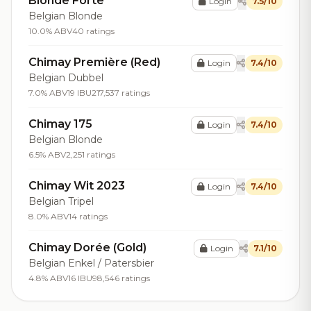
Blonde Forte
Login
7.5/10
Belgian Blonde
10.0% ABV
40 ratings
Chimay Première (Red)
Login
7.4/10
Belgian Dubbel
7.0% ABV
19 IBU
217,537 ratings
Chimay 175
Login
7.4/10
Belgian Blonde
6.5% ABV
2,251 ratings
Chimay Wit 2023
Login
7.4/10
Belgian Tripel
8.0% ABV
14 ratings
Chimay Dorée (Gold)
Login
7.1/10
Belgian Enkel / Patersbier
4.8% ABV
16 IBU
98,546 ratings