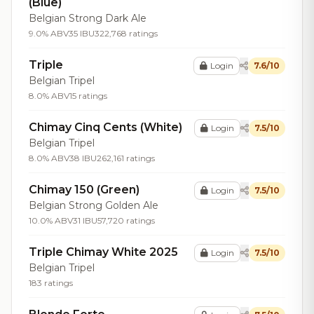
(Blue)
Belgian Strong Dark Ale
9.0% ABV
35 IBU
322,768 ratings
Triple
Login
7.6/10
Belgian Tripel
8.0% ABV
15 ratings
Chimay Cinq Cents (White)
Login
7.5/10
Belgian Tripel
8.0% ABV
38 IBU
262,161 ratings
Chimay 150 (Green)
Login
7.5/10
Belgian Strong Golden Ale
10.0% ABV
31 IBU
57,720 ratings
Triple Chimay White 2025
Login
7.5/10
Belgian Tripel
183 ratings