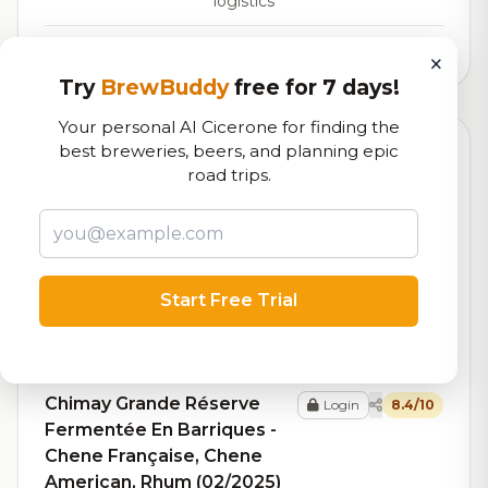
logistics
1,346,937
total ratings
×
Try
BrewBuddy
free for 7 days!
Your personal AI Cicerone for finding the
best breweries, beers, and planning epic
Top Beers (20)
road trips.
Chimay Grande Réserve
Login
8.5/10
Fermentée En Barriques -
Chêne Français, Chêne
Américain, Cognac
Start Free Trial
(02/2020)
Belgian Strong Dark Ale
10.5% ABV
94 ratings
Chimay Grande Réserve
Login
8.4/10
Fermentée En Barriques -
Chene Française, Chene
American, Rhum (02/2025)